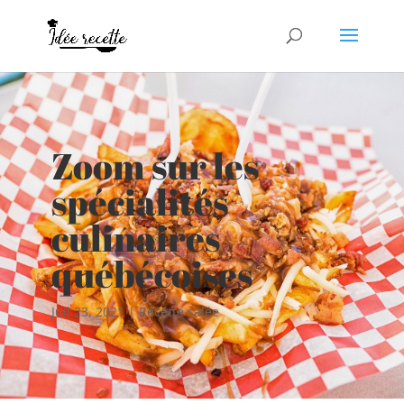
Zoom sur les
spécialités
culinaires
québécoises
Juil 23, 2021
|
Recette salée