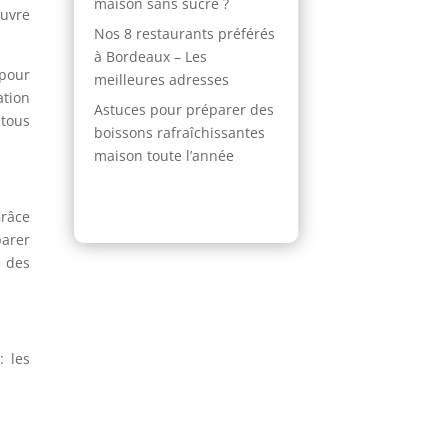
maison sans sucre ?
auvre
Nos 8 restaurants préférés
à Bordeaux – Les
 pour
meilleures adresses
ation
Astuces pour préparer des
 tous
boissons rafraîchissantes
maison toute l’année
Grâce
parer
e des
: les