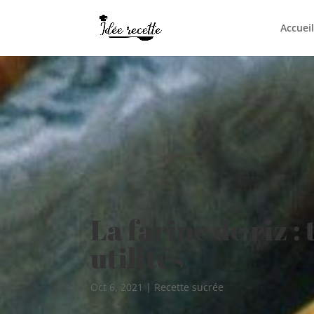
Accueil
La farine de riz :
utilités
Oct 6, 2021
|
Recette sucrée