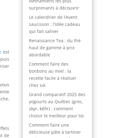
vietnamiens les plus
surprenants à découvrir
Le calendrier de l’Avent
saucisson : l’idée cadeau
qui fait saliver
Renaissance Tea : du thé
haut de gamme à prix
e
est
abordable
epuis
Comment faire des
riser
bonbons au miel : la
recette facile à réaliser
 vous
chez soi
sente
Grand comparatif 2025 des
nche,
yogourts au Québec (grec,
skyr, kéfir) : comment
choisir le meilleur pour toi
Comment faire une
ffets
délicieuse pâte à tartiner
nt de