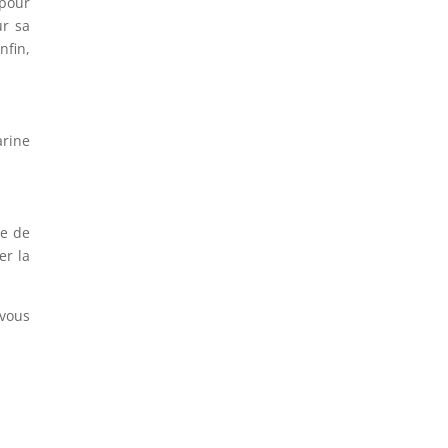
 pour
ur sa
nfin,
arine
re de
er la
 vous